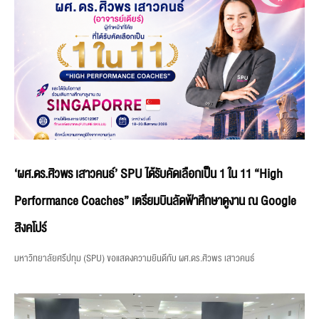
‘ผศ.ดร.ศิวพร เสาวคนธ์’ SPU ได้รับคัดเลือกเป็น 1 ใน 11 “High
Performance Coaches” เตรียมบินลัดฟ้าศึกษาดูงาน ณ Google
สิงคโปร์
มหาวิทยาลัยศรีปทุม (SPU) ขอแสดงความยินดีกับ ผศ.ดร.ศิวพร เสาวคนธ์