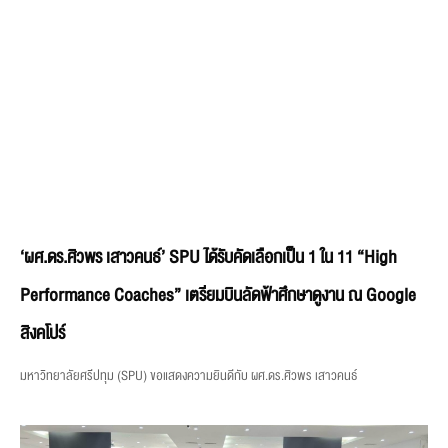
‘ผศ.ดร.ศิวพร เสาวคนธ์’ SPU ได้รับคัดเลือกเป็น 1 ใน 11 “High
Performance Coaches” เตรียมบินลัดฟ้าศึกษาดูงาน ณ Google
สิงคโปร์
มหาวิทยาลัยศรีปทุม (SPU) ขอแสดงความยินดีกับ ผศ.ดร.ศิวพร เสาวคนธ์