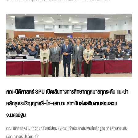
คณะนิติศาสตร์ SPU เปิดเส้นทางการศึกษากฎหมายทุกระดับ แนะนำ
หลักสูตรปริญญาตรี–โท–เอก ณ สถาบันส่งเสริมงานสอบสวน
จ.นครปฐม
คณะนิติศาสตร์ มหาวิทยาลัยศรีปทุม (SPU) เข้าประชาสัมพันธ์หลักสูตรการศึกษาระดับ
ปริญญาตรี ปริญญาโท