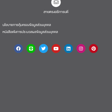
สายตรงอธิการบดี​
นโยบายการคุ้มครองข้อมูลส่วนบุคคล
หนังสือแจ้งการประมวลผลข้อมูลส่วนบุคคล
About
|
Faculty
|
Story
| Life |
Media
|
Job
|
Contact
มหาวิทยาลัยศรีปทุม 2410/2 ถ.พหลโยธิน เขตจตุจักร กรุงเทพฯ 10900 Tel: