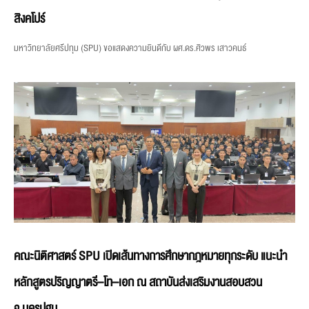
สิงคโปร์
มหาวิทยาลัยศรีปทุม (SPU) ขอแสดงความยินดีกับ ผศ.ดร.ศิวพร เสาวคนธ์
คณะนิติศาสตร์ SPU เปิดเส้นทางการศึกษากฎหมายทุกระดับ แนะนำ
หลักสูตรปริญญาตรี–โท–เอก ณ สถาบันส่งเสริมงานสอบสวน
จ.นครปฐม