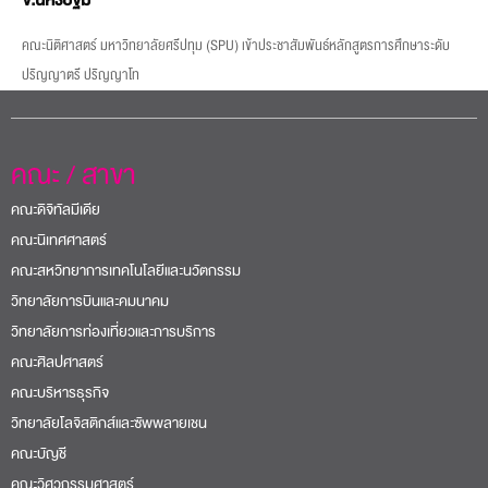
คณะนิติศาสตร์ มหาวิทยาลัยศรีปทุม (SPU) เข้าประชาสัมพันธ์หลักสูตรการศึกษาระดับ
ปริญญาตรี ปริญญาโท
คณะ / สาขา
คณะดิจิทัลมีเดีย
คณะนิเทศศาสตร์
คณะสหวิทยาการเทคโนโลยีและนวัตกรรม
วิทยาลัยการบินและคมนาคม
วิทยาลัยการท่องเที่ยวและการบริการ
คณะศิลปศาสตร์
คณะบริหารธุรกิจ
วิทยาลัยโลจิสติกส์และซัพพลายเชน
คณะบัญชี
คณะวิศวกรรมศาสตร์