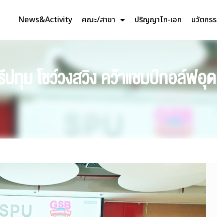
News&Activity
คณะ/สาขา
ปริญญาโท-เอก
นวัตกร
ศรีปทุม โชว์วงสวิง คว้าแชมป์กอล์ฟอุ