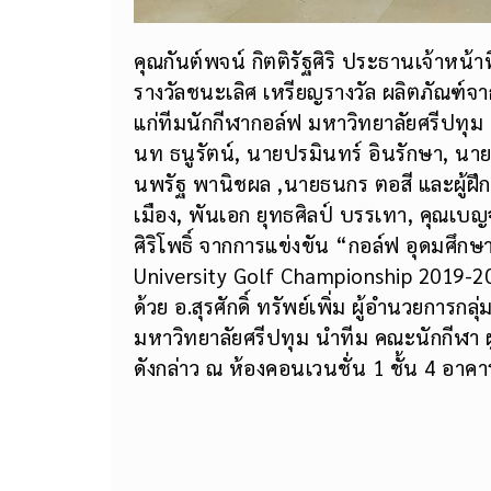
คุณกันต์พจน์ กิตติรัฐศิริ ประธานเจ้าหน้าที
รางวัลชนะเลิศ เหรียญรางวัล ผลิตภัณฑ์จ
แก่ทีมนักกีฬากอล์ฟ มหาวิทยาลัยศรีปทุม
นท ธนูรัตน์, นายปรมินทร์ อินรักษา, น
นพรัฐ พานิชผล ,นายธนกร ตอสี และผู้ฝ
เมือง, พันเอก ยุทธศิลป์ บรรเทา, คุณเบญ
ศิริโพธิ์ จากการแข่งขัน “กอล์ฟ อุดมศึก
University Golf Championship 2019-20
ด้วย อ.สุรศักดิ์ ทรัพย์เพิ่ม ผู้อำนวยกา
มหาวิทยาลัยศรีปทุม นำทีม คณะนักกีฬา ผู
ดังกล่าว ณ ห้องคอนเวนชั่น 1 ชั้น 4 อาคา