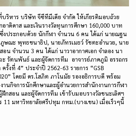
่บริหาร บริษัท จีซีทีมีเดีย จำกัด ให้เกียรติมอบถ้วย
ากอาดิดาส และเงินรางวัลทุนการศึกษา 160,000 บาท
 ซึ่งประกอบด้วย นักกีฬา จำนวน 6 คน ได้แก่ นายณฐน
ายภูษณะ พุทธชนาธิป, นายภัทรเมธว์ รัชตะอำนวย, นาย
ึกสอน จำนวน 3 คน ได้แก่ นาวาอากาศเอก จำลอง นา
จะ รัตนพันธ์ และผู้จัดการทีม อาจารย์ภาคภูมิ อรรถกร
ษา ครั้งที่ 4” ประจำปี 2562-63 รายการ “GSB
20” โดยมี ดร.โสภิต ภาโนมัย รองอธิการบดี พร้อม
รกลุ่มงานกิจการนักศึกษาและผู้อำนวยการสำนักงานการกีฬา
้ฝึกสอน และผู้จัดการทีม เข้ารับมอบรางวัลชนะเลิศฯ
ร 11 มหาวิทยาลัยศรีปทุม กทม.(บางเขน) เมื่อเร็วๆนี้