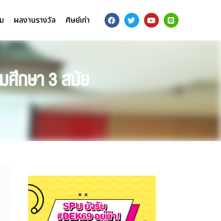
รม
ผลงานรางวัล
ศิษย์เก่า
ดมศึกษา 3 สมัย