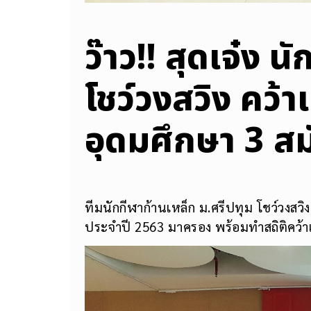
ว๊าว!! สุดเจ๋ง 
โชว์วงสวิง คว้
อุดมศึกษา 3 สม
ทีมนักกีฬาก้านเหล็ก ม.ศรีปทุม โชว์วงสวิ
ประจำปี 2563 มาครอง พร้อมทำสถิติคว้า