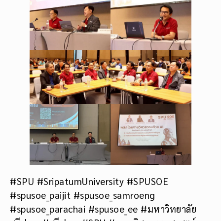
#SPU #SripatumUniversity #SPUSOE
#spusoe_paijit #spusoe_samroeng
#spusoe_parachai #spusoe_ee #มหาวิทยาลัย