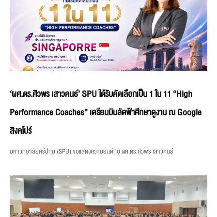
‘ผศ.ดร.ศิวพร เสาวคนธ์’ SPU ได้รับคัดเลือกเป็น 1 ใน 11 “High
Performance Coaches” เตรียมบินลัดฟ้าศึกษาดูงาน ณ Google
สิงคโปร์
มหาวิทยาลัยศรีปทุม (SPU) ขอแสดงความยินดีกับ ผศ.ดร.ศิวพร เสาวคนธ์