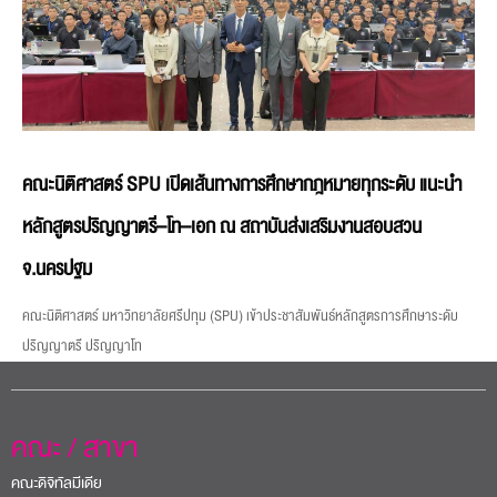
คณะนิติศาสตร์ SPU เปิดเส้นทางการศึกษากฎหมายทุกระดับ แนะนำ
หลักสูตรปริญญาตรี–โท–เอก ณ สถาบันส่งเสริมงานสอบสวน
จ.นครปฐม
คณะนิติศาสตร์ มหาวิทยาลัยศรีปทุม (SPU) เข้าประชาสัมพันธ์หลักสูตรการศึกษาระดับ
ปริญญาตรี ปริญญาโท
คณะ / สาขา
คณะดิจิทัลมีเดีย