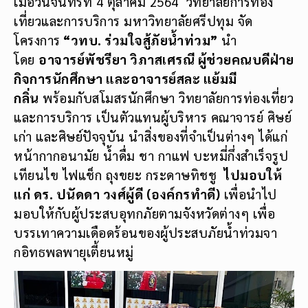
เมื่อวันจันทร์ที่ 4 ตุลาคม 2564 วิทยาลัยการท่อง
เที่ยวและการบริการ มหาวิทยาลัยศรีปทุม จัด
โครงการ
“วทบ. ร่วมใจสู้ภัยน้ำท่วม”
นำ
โดย
อาจารย์พัชรียา วิภาสเศรณี ผู้ช่วยคณบดีฝ่าย
กิจการนักศึกษา และอาจารย์สละ แย้มมี
กลิ่น
พร้อมกับสโมสรนักศึกษา วิทยาลัยการท่องเที่ยว
และการบริการ เป็นตัวแทนผู้บริหาร คณาจารย์ ศิษย์
เก่า และศิษย์ปัจจุบัน นำสิ่งของที่จำเป็นต่างๆ ได้แก่
หน้ากากอนามัย น้ำดื่ม ชา กาแฟ บะหมี่กึ่งสำเร็จรูป
เทียนไข ไฟแช็ก ถุงขยะ กระดาษทิชชู
ไปมอบให้
แก่ ดร. ปนัดดา วงศ์ผู้ดี (องค์กรทำดี)
เพื่อนำไป
มอบให้กับผู้ประสบอุทกภัยตามจังหวัดต่างๆ เพื่อ
บรรเทาความเดือดร้อนของผู้ประสบภัยน้ำท่วมจา
กอิทธพลพายุเตี้ยนหมู่