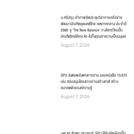
ม.ศรีปทุม เจ้าภาพจัดประชุมวิชาการเครือข่าย
พัฒนาบัณฑิตอุดมคติไทย เขตภาคกลาง ประจำปี
2569 ชู ‘The New Balance’ วางโจทย์ใหม่ปั้น
บัณฑิตไทยให้เก่ง AI–ไม่ทิ้งคุณค่าความเป็นมนุษย์
August 7, 2026
SPU ส่งต่อพลังแห่งการอ่าน มอบหนังสือ 13,673
เล่ม สนับสนุนโครงการอ่านสร้างชาติ สร้าง
อนาคตด้วยองค์ความรู้
August 7, 2026
‘ผศ.ดร.ศิวพร เสาวคนธ์’ SPU ได้รับคัดเลือกเป็น