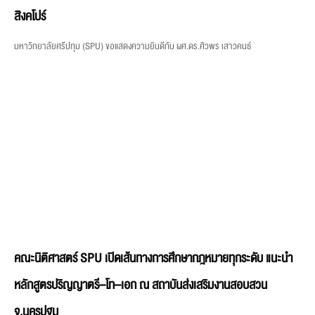
สิงคโปร์
มหาวิทยาลัยศรีปทุม (SPU) ขอแสดงความยินดีกับ ผศ.ดร.ศิวพร เสาวคนธ์
คณะนิติศาสตร์ SPU เปิดเส้นทางการศึกษากฎหมายทุกระดับ แนะนำ
หลักสูตรปริญญาตรี–โท–เอก ณ สถาบันส่งเสริมงานสอบสวน
จ.นครปฐม