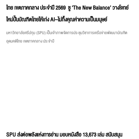
ไทย เขตภาคกลาง ประจำปี 2569 ชู ‘The New Balance’ วางโจทย์
ใหม่ปั้นบัณฑิตไทยให้เก่ง AI–ไม่ทิ้งคุณค่าความเป็นมนุษย์
มหาวิทยาลัยศรีปทุม (SPU) เป็นเจ้าภาพจัดการประชุมวิชาการเครือข่ายพัฒนาบัณฑิต
อุดมคติไทย เขตภาคกลาง ประจำปี
SPU ส่งต่อพลังแห่งการอ่าน มอบหนังสือ 13,673 เล่ม สนับสนุน