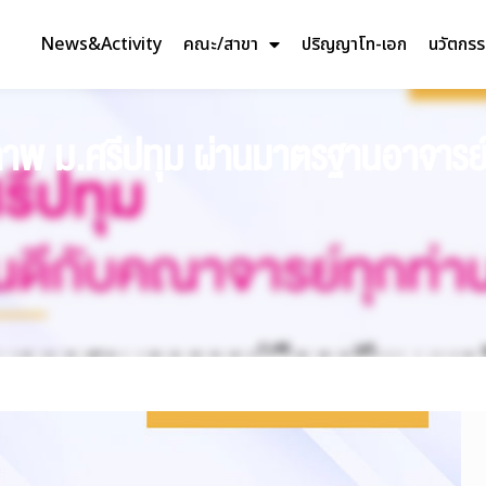
News&Activity
คณะ/สาขา
ปริญญาโท-เอก
นวัตกร
ภาพ ม.ศรีปทุม ผ่านมาตรฐานอาจารย์