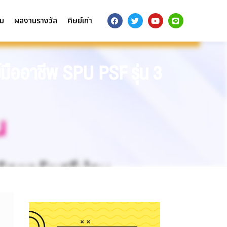
รม
ผลงานรางวัล
ศิษย์เก่า
มืออาชีพ SPU PSF รุ่น 3