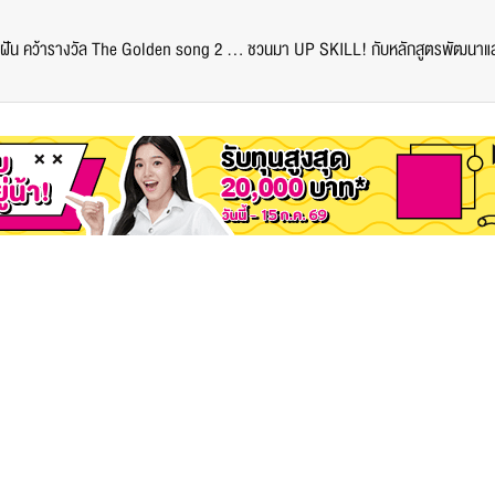
สุดคูล! “สิทธิ์ กรวิชญช์” DEK SPUIC โชว์พลังเสียงชวนฝัน คว้ารางวัล The Golden song 2 ช่อง One 31