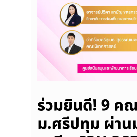
ร่วมยินดี! 9 
ม.ศรีปทุม ผ่า