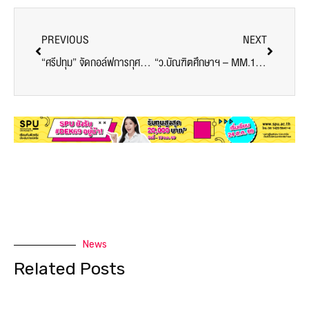
PREVIOUS
NEXT
“ศรีปทุม” จัดกอล์ฟการกุศล ฉลองครบรอบ 50ปีสถาบัน
“ว.บัณฑิตศึกษาฯ – MM.17 ม.ศรีปทุม” ส่งมอบธารน้ำใจช่วยเหลือผู้ประสบภัยน้ำท่วมสวรรคโลก
News
Related Posts