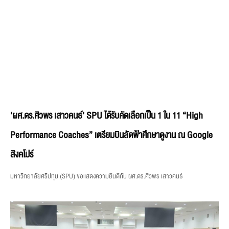
‘ผศ.ดร.ศิวพร เสาวคนธ์’ SPU ได้รับคัดเลือกเป็น 1 ใน 11 “High
Performance Coaches” เตรียมบินลัดฟ้าศึกษาดูงาน ณ Google
สิงคโปร์
มหาวิทยาลัยศรีปทุม (SPU) ขอแสดงความยินดีกับ ผศ.ดร.ศิวพร เสาวคนธ์