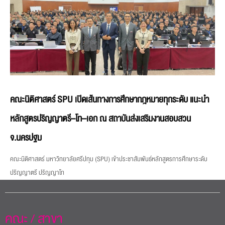
คณะนิติศาสตร์ SPU เปิดเส้นทางการศึกษากฎหมายทุกระดับ แนะนำ
หลักสูตรปริญญาตรี–โท–เอก ณ สถาบันส่งเสริมงานสอบสวน
จ.นครปฐม
คณะนิติศาสตร์ มหาวิทยาลัยศรีปทุม (SPU) เข้าประชาสัมพันธ์หลักสูตรการศึกษาระดับ
ปริญญาตรี ปริญญาโท
คณะ / สาขา