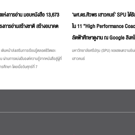
แห่งการอ่าน มอบหนังสือ 13,673
‘ผศ.ดร.ศิวพร เสาวคนธ์’ SPU ได้รับ
ครงการอ่านสร้างชาติ สร้างอนาคต
ใน 11 “High Performance Coac
ลัดฟ้าศึกษาดูงาน ณ Google สิงคโ
เดินหน้าส่งเสริมการเรียนรู้ตลอดชีวิตและ
มหาวิทยาลัยศรีปทุม (SPU) ขอแสดงความยินด
ม ผ่านการแบ่งปันองค์ความรู้จากหนังสือสู่ผู้ที่
เสาวคนธ์
ึกษา โดยเมื่อวันศุกร์ที่ 7