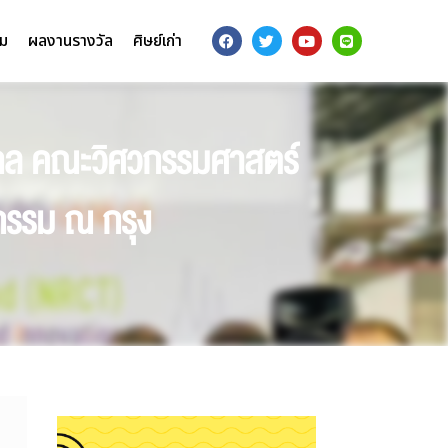
รม
ผลงานรางวัล
ศิษย์เก่า
่องกล คณะวิศวกรรมศาสตร์
กรรม ณ กรุง