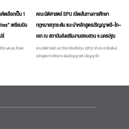
คัดเลือกเป็น 1
คณะนิติศาสตร์ SPU เปิดเส้นทางการศึกษา
hes” เตรียมบิน
กฎหมายทุกระดับ แนะนำหลักสูตรปริญญาตรี–โท–
ปร์
เอก ณ สถาบันส่งเสริมงานสอบสวน จ.นครปฐม
ีกับ ผศ.ดร.ศิวพร
คณะนิติศาสตร์ มหาวิทยาลัยศรีปทุม (SPU) เข้าประชาสัมพันธ์
หลักสูตรการศึกษาระดับปริญญาตรี ปริญญาโท