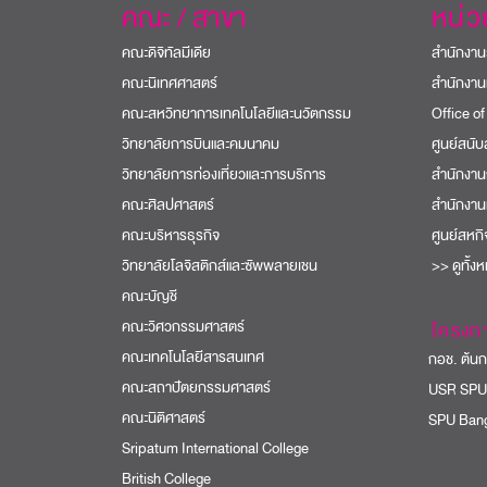
คณะ / สาขา
หน่
คณะดิจิทัลมีเดีย
สำนักงาน
คณะนิเทศศาสตร์
สำนักงาน
คณะสหวิทยาการเทคโนโลยีและนวัตกรรม
Office of
วิทยาลัยการบินและคมนาคม
ศูนย์สนั
วิทยาลัยการท่องเที่ยวและการบริการ
สำนักงาน
คณะศิลปศาสตร์
สำนักงาน
คณะบริหารธุรกิจ
ศูนย์สหก
วิทยาลัยโลจิสติกส์และซัพพลายเชน
>> ดูทั้ง
คณะบัญชี
คณะวิศวกรรมศาสตร์
โครงก
คณะเทคโนโลยีสารสนเทศ
กอช. ต้นกล
คณะสถาปัตยกรรมศาสตร์
USR SPU
คณะนิติศาสตร์
SPU Bang
Sripatum International College
British College