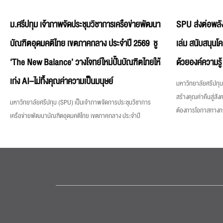
ม.ศรีปทุม เจ้าภาพจัดประชุมวิชาการเครือข่ายพัฒนา
SPU ส่งต่อพลัง
บัณฑิตอุดมคติไทย เขตภาคกลาง ประจำปี 2569 ชู
เล่ม สนับสนุนโ
‘The New Balance’ วางโจทย์ใหม่ปั้นบัณฑิตไทยให้
ด้วยองค์ความรู้
เก่ง AI–ไม่ทิ้งคุณค่าความเป็นมนุษย์
มหาวิทยาลัยศรีปทุม 
สร้างคุณค่าคืนสู่สังค
มหาวิทยาลัยศรีปทุม (SPU) เป็นเจ้าภาพจัดการประชุมวิชาการ
ต้องการโอกาสทางการศ
เครือข่ายพัฒนาบัณฑิตอุดมคติไทย เขตภาคกลาง ประจำปี