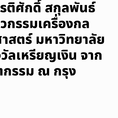
รติศักดิ์ สกุลพันธ์
ศวกรรมเครื่องกล
สตร์ มหาวิทยาลัย
งวัลเหรียญเงิน จาก
ตกรรม ณ กรุง