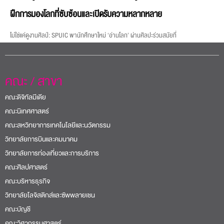
ฝึกการมองโลกที่ซับซ้อนและเปิดรับความหลากหลาย
ไม่ใช่แค่ดูงานศิลป์: SPUIC พานักศึกษาใหม่ ‘อ่านโลก’ ผ่านศิลปะร่วมสมัยที่
คณะ / สาขา
คณะดิจิทัลมีเดีย
คณะนิเทศศาสตร์
คณะสหวิทยาการเทคโนโลยีและนวัตกรรม
วิทยาลัยการบินและคมนาคม
วิทยาลัยการท่องเที่ยวและการบริการ
คณะศิลปศาสตร์
คณะบริหารธุรกิจ
วิทยาลัยโลจิสติกส์และซัพพลายเชน
คณะบัญชี
คณะวิศวกรรมศาสตร์