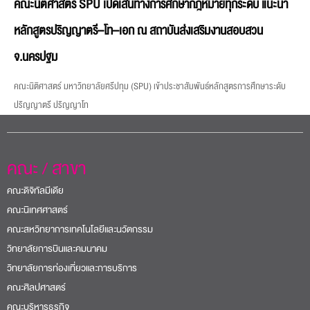
คณะนิติศาสตร์ SPU เปิดเส้นทางการศึกษากฎหมายทุกระดับ แนะนำ
หลักสูตรปริญญาตรี–โท–เอก ณ สถาบันส่งเสริมงานสอบสวน
จ.นครปฐม
คณะนิติศาสตร์ มหาวิทยาลัยศรีปทุม (SPU) เข้าประชาสัมพันธ์หลักสูตรการศึกษาระดับ
ปริญญาตรี ปริญญาโท
คณะ / สาขา
คณะดิจิทัลมีเดีย
คณะนิเทศศาสตร์
คณะสหวิทยาการเทคโนโลยีและนวัตกรรม
วิทยาลัยการบินและคมนาคม
วิทยาลัยการท่องเที่ยวและการบริการ
คณะศิลปศาสตร์
คณะบริหารธุรกิจ