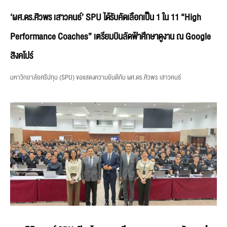
‘ผศ.ดร.ศิวพร เสาวคนธ์’ SPU ได้รับคัดเลือกเป็น 1 ใน 11 “High
Performance Coaches” เตรียมบินลัดฟ้าศึกษาดูงาน ณ Google
สิงคโปร์
มหาวิทยาลัยศรีปทุม (SPU) ขอแสดงความยินดีกับ ผศ.ดร.ศิวพร เสาวคนธ์