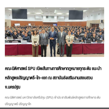
คณะนิติศาสตร์ SPU เปิดเส้นทางการศึกษากฎหมายทุกระดับ แนะนำ
หลักสูตรปริญญาตรี–โท–เอก ณ สถาบันส่งเสริมงานสอบสวน
จ.นครปฐม
คณะนิติศาสตร์ มหาวิทยาลัยศรีปทุม (SPU) เข้าประชาสัมพันธ์หลักสูตรการศึกษาระดับ
ปริญญาตรี ปริญญาโท