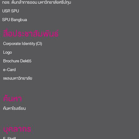
อช. ต้นกล้าการออม มหาวิทยาลัยศรีปทุม
USR SPU
PU Bangbua
สื่อประชาสัมพันธ์
Corporate Identity (CI)
Logo
Brochure Dek65
e-Card
เพลงมหาวิทยาลัย
ค้นหา
ค้นหาโรงเรียน
บุคลากร
E-Staff