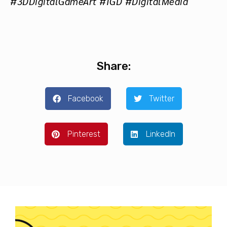
#3DDigitalGameArt #IGD #DigitalMedia
Share:
Facebook
Twitter
Pinterest
LinkedIn