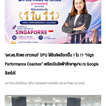
‘ผศ.ดร.ศิวพร เสาวคนธ์’ SPU ได้รับคัดเลือกเป็น 1 ใน 11 “High
Performance Coaches” เตรียมบินลัดฟ้าศึกษาดูงาน ณ Google
สิงคโปร์
มหาวิทยาลัยศรีปทุม (SPU) ขอแสดงความยินดีกับ ผศ.ดร.ศิวพร เสาวคนธ์