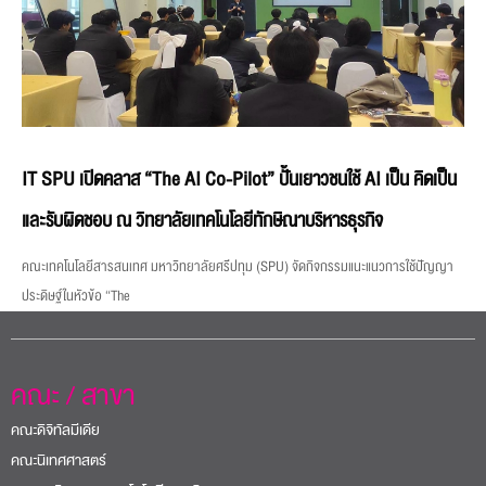
IT SPU เปิดคลาส “The AI Co-Pilot” ปั้นเยาวชนใช้ AI เป็น คิดเป็น
และรับผิดชอบ ณ วิทยาลัยเทคโนโลยีทักษิณาบริหารธุรกิจ
คณะเทคโนโลยีสารสนเทศ มหาวิทยาลัยศรีปทุม (SPU) จัดกิจกรรมแนะแนวการใช้ปัญญา
ประดิษฐ์ในหัวข้อ “The
คณะ / สาขา
คณะดิจิทัลมีเดีย
คณะนิเทศศาสตร์