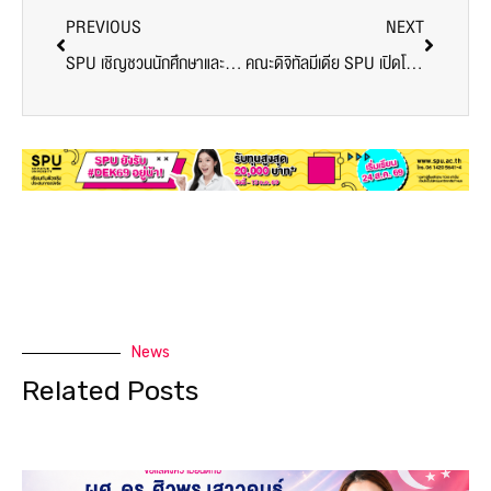
PREVIOUS
NEXT
SPU เชิญชวนนักศึกษาและศิษย์เก่า เปิดมุมมองระดับโลก สู่ประสบการณ์การเรียนรู้ที่ดานัง เวียดนาม ร่วมกับ FPT University
คณะดิจิทัลมีเดีย SPU เปิดโลกทัศน์! Experimental Learning พานักศึกษาชมภาพยนตร์ Demon Slayer และ Bad Guys 2
News
Related Posts