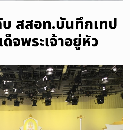
กับ สสอท.บันทึกเทป
จพระเจ้าอยู่หัว