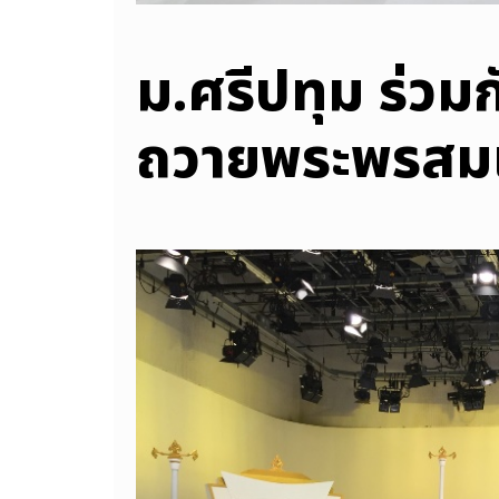
ม.ศรีปทุม ร่วม
ถวายพระพรสมเด็