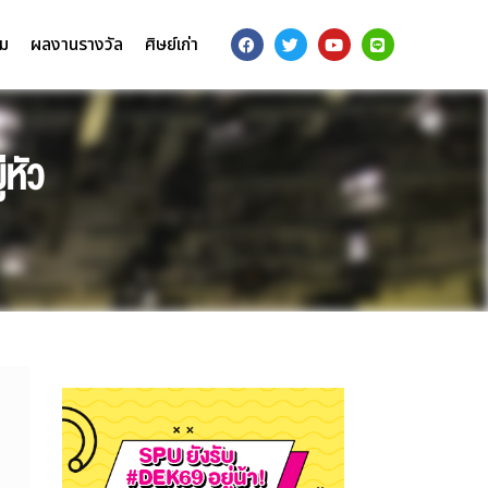
รม
ผลงานรางวัล
ศิษย์เก่า
หัว