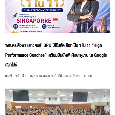
‘ผศ.ดร.ศิวพร เสาวคนธ์’ SPU ได้รับคัดเลือกเป็น 1 ใน 11 “High
Performance Coaches” เตรียมบินลัดฟ้าศึกษาดูงาน ณ Google
สิงคโปร์
มหาวิทยาลัยศรีปทุม (SPU) ขอแสดงความยินดีกับ ผศ.ดร.ศิวพร เสาวคนธ์