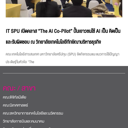
IT SPU เปิดคลาส “The AI Co-Pilot” ปั้นเยาวชนใช้ AI เป็น คิดเป็น
และรับผิดชอบ ณ วิทยาลัยเทคโนโลยีทักษิณาบริหารธุรกิจ
คณะเทคโนโลยีสารสนเทศ มหาวิทยาลัยศรีปทุม (SPU) จัดกิจกรรมแนะแนวการใช้ปัญญา
ประดิษฐ์ในหัวข้อ “The
คณะ / สาขา
คณะดิจิทัลมีเดีย
คณะนิเทศศาสตร์
คณะสหวิทยาการเทคโนโลยีและนวัตกรรม
วิทยาลัยการบินและคมนาคม