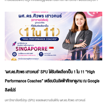
‘ผศ.ดร.ศิวพร เสาวคนธ์’ SPU ได้รับคัดเลือกเป็น 1 ใน 11 “High
Performance Coaches” เตรียมบินลัดฟ้าศึกษาดูงาน ณ Google
สิงคโปร์
มหาวิทยาลัยศรีปทุม (SPU) ขอแสดงความยินดีกับ ผศ.ดร.ศิวพร เสาวคนธ์