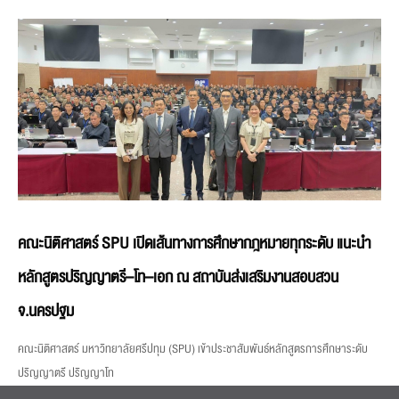
คณะนิติศาสตร์ SPU เปิดเส้นทางการศึกษากฎหมายทุกระดับ แนะนำ
หลักสูตรปริญญาตรี–โท–เอก ณ สถาบันส่งเสริมงานสอบสวน
จ.นครปฐม
คณะนิติศาสตร์ มหาวิทยาลัยศรีปทุม (SPU) เข้าประชาสัมพันธ์หลักสูตรการศึกษาระดับ
ปริญญาตรี ปริญญาโท