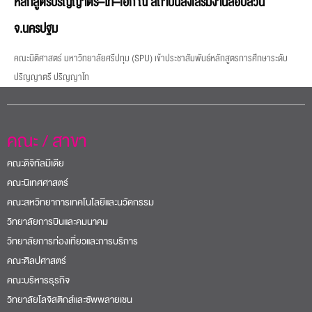
หลักสูตรปริญญาตรี–โท–เอก ณ สถาบันส่งเสริมงานสอบสวน
จ.นครปฐม
คณะนิติศาสตร์ มหาวิทยาลัยศรีปทุม (SPU) เข้าประชาสัมพันธ์หลักสูตรการศึกษาระดับ
ปริญญาตรี ปริญญาโท
คณะ / สาขา
คณะดิจิทัลมีเดีย
คณะนิเทศศาสตร์
คณะสหวิทยาการเทคโนโลยีและนวัตกรรม
วิทยาลัยการบินและคมนาคม
วิทยาลัยการท่องเที่ยวและการบริการ
คณะศิลปศาสตร์
คณะบริหารธุรกิจ
วิทยาลัยโลจิสติกส์และซัพพลายเชน