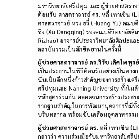
ภายในพิธีลงนามได้รับเกียรติจาก ผู้ช่วยศา
มหาวิทยาลัยศรีปทุม และ ผู้ช่วยศาสตราจา
ต้อนรับ ศาสตราจารย์ ดร. หลี่ เทาเซิน (
ศาสตราจารย์ หวง ยวี่ (Huang Yu) คณบดี
ชิ่ง (Xu Dangqing) รองคณบดีวิทยาลัยศิ
Rizhao) อาจารย์ประจาวิทยาลัยศิลปะแล
สถาบันร่วมเป็นสักขีพยานในครั้งนี้
ผู้ช่วยศาสตราจารย์ ดร.วิรัช เลิศไพฑูร
เป็นประธานในพิธีต้อนรับอย่างเป็นทางกา
นับเป็นอีกหนึ่งก้าวสำคัญของการสร้างเค
ศรีปทุมและ Nanning University ทั้งใน
หลักสูตรร่วมกัน ตลอดจนการสร้างประสบการ
รากฐานสำคัญในการพัฒนาบุคลากรที่มีทั้ง
บริบทสากล พร้อมขับเคลื่อนอุตสาหกรรมดิ
ผู้ช่วยศาสตราจารย์ ดร. หลี่ เทาเซิน (
Li