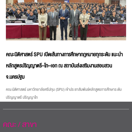
คณะนิติศาสตร์ SPU เปิดเส้นทางการศึกษากฎหมายทุกระดับ แนะนำ
หลักสูตรปริญญาตรี–โท–เอก ณ สถาบันส่งเสริมงานสอบสวน
จ.นครปฐม
คณะนิติศาสตร์ มหาวิทยาลัยศรีปทุม (SPU) เข้าประชาสัมพันธ์หลักสูตรการศึกษาระดับ
ปริญญาตรี ปริญญาโท
คณะ / สาขา