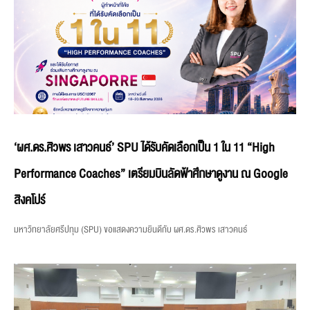
‘ผศ.ดร.ศิวพร เสาวคนธ์’ SPU ได้รับคัดเลือกเป็น 1 ใน 11 “High
Performance Coaches” เตรียมบินลัดฟ้าศึกษาดูงาน ณ Google
สิงคโปร์
มหาวิทยาลัยศรีปทุม (SPU) ขอแสดงความยินดีกับ ผศ.ดร.ศิวพร เสาวคนธ์