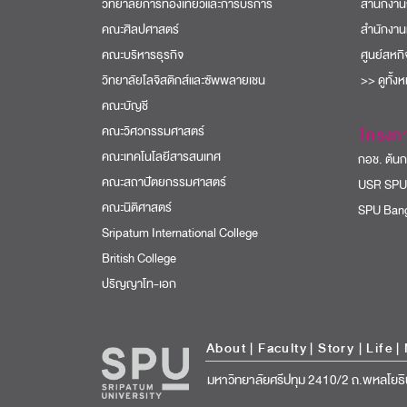
วิทยาลัยการท่องเที่ยวและการบริการ
สำนักงาน
คณะศิลปศาสตร์
สำนักงาน
คณะบริหารธุรกิจ
ศูนย์สหก
วิทยาลัยโลจิสติกส์และซัพพลายเชน
>> ดูทั้ง
คณะบัญชี
คณะวิศวกรรมศาสตร์
โครงก
คณะเทคโนโลยีสารสนเทศ
กอช. ต้นกล
คณะสถาปัตยกรรมศาสตร์
USR SPU
คณะนิติศาสตร์
SPU Bang
Sripatum International College
British College
ปริญญาโท-เอก
About
|
Faculty
|
Story
| Life |
มหาวิทยาลัยศรีปทุม 2410/2 ถ.พหลโยธิ