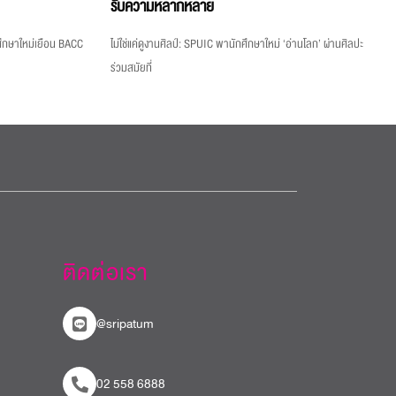
รับความหลากหลาย
กศึกษาใหม่เยือน BACC
ไม่ใช่แค่ดูงานศิลป์: SPUIC พานักศึกษาใหม่ ‘อ่านโลก’ ผ่านศิลปะ
ร่วมสมัยที่
ติดต่อเรา
@sripatum
02 558 6888