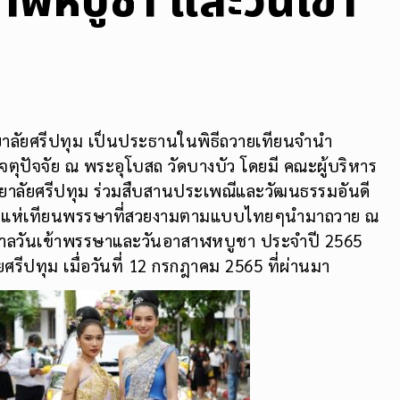
าฬหบูชา และวันเข้า
ยาลัยศรีปทุม เป็นประธานในพิธีถวายเทียนจำนำ
ตุปัจจัย ณ พระอุโบสถ วัดบางบัว โดยมี คณะผู้บริหาร
ิทยาลัยศรีปทุม ร่วมสืบสานประเพณีและวัฒนธรรมอันดี
นแห่เทียนพรรษาที่สวยงามตามแบบไทยๆนำมาถวาย ณ
ทศกาลวันเข้าพรรษาและวันอาสาฬหบูชา ประจำปี 2565
ศรีปทุม เมื่อวันที่ 12 กรกฎาคม 2565 ที่ผ่านมา