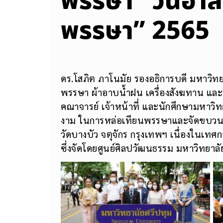
พรรษา “วันอาส
พรรษา” 2565
ดร.โสภิต ภาโนมัย รองอธิการบดี มหาวิท
พรรษา ผ้าอาบน้ำฝน เครื่องสังฆทาน และจ
คณาจารย์ เจ้าหน้าที่ และนักศึกษามหาว
งาม ในการหล่อเทียนพรรษาและจัดขบว
วัดบางบัว จตุจักร กรุงเทพฯ เนื่องในเ
ซึ่งจัดโดยศูนย์ศิลปวัฒนธรรม มหาวิทยาลัย