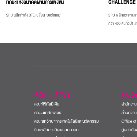
ทักษะแห่งอนาคตผ่านการแข่งขัน
CHALLENGE 2026
SPU ผนึกกำลัง BTE เปลี่ยน ‘บอร์ดเกม’
SPU พลิกกระดานเกม
กว่า 400 คนทั่วประเ
คณะ / สาขา
หน่
คณะดิจิทัลมีเดีย
สำนักงาน
คณะนิเทศศาสตร์
สำนักงาน
คณะสหวิทยาการเทคโนโลยีและนวัตกรรม
Office of
วิทยาลัยการบินและคมนาคม
ศูนย์สนั