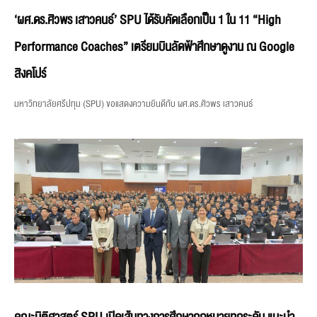
‘ผศ.ดร.ศิวพร เสาวคนธ์’ SPU ได้รับคัดเลือกเป็น 1 ใน 11 “High
Performance Coaches” เตรียมบินลัดฟ้าศึกษาดูงาน ณ Google
สิงคโปร์
มหาวิทยาลัยศรีปทุม (SPU) ขอแสดงความยินดีกับ ผศ.ดร.ศิวพร เสาวคนธ์