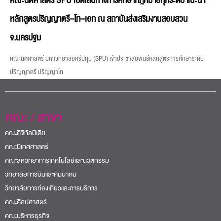
คณะนิติศาสตร์ SPU เปิดเส้นทางการศึกษากฎหมายทุกระดับ แนะนำ
หลักสูตรปริญญาตรี–โท–เอก ณ สถาบันส่งเสริมงานสอบสวน
จ.นครปฐม
คณะนิติศาสตร์ มหาวิทยาลัยศรีปทุม (SPU) เข้าประชาสัมพันธ์หลักสูตรการศึกษาระดับ
ปริญญาตรี ปริญญาโท
คณะ / สาขา
คณะดิจิทัลมีเดีย
คณะนิเทศศาสตร์
คณะสหวิทยาการเทคโนโลยีและนวัตกรรม
วิทยาลัยการบินและคมนาคม
วิทยาลัยการท่องเที่ยวและการบริการ
คณะศิลปศาสตร์
คณะบริหารธุรกิจ