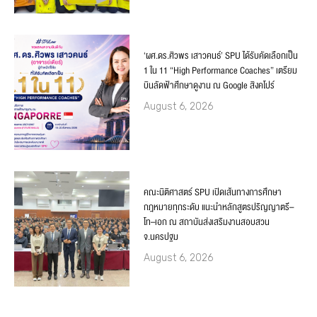
‘ผศ.ดร.ศิวพร เสาวคนธ์’ SPU ได้รับคัดเลือกเป็น
1 ใน 11 “High Performance Coaches” เตรียม
บินลัดฟ้าศึกษาดูงาน ณ Google สิงคโปร์
August 6, 2026
คณะนิติศาสตร์ SPU เปิดเส้นทางการศึกษา
กฎหมายทุกระดับ แนะนำหลักสูตรปริญญาตรี–
โท–เอก ณ สถาบันส่งเสริมงานสอบสวน
จ.นครปฐม
August 6, 2026