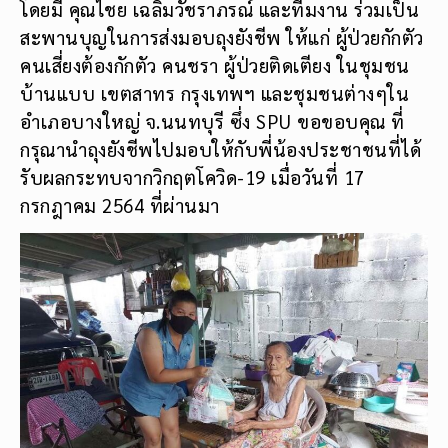
โดยมี คุณไชย เฉลิมวัชราภรณ์ และทีมงาน ร่วมเป็น
สะพานบุญในการส่งมอบถุงยังชีพ ให้แก่ ผู้ป่วยกักตัว
คนเสี่ยงต้องกักตัว คนชรา ผู้ป่วยติดเตียง ในชุมชน
บ้านแบบ เขตสาทร กรุงเทพฯ และชุมชนต่างๆใน
อำเภอบางใหญ่ จ.นนทบุรี ซึ่ง SPU ขอขอบคุณ ที่
กรุณานำถุงยังชีพไปมอบให้กับพี่น้องประชาชนที่ได้
รับผลกระทบจากวิกฤตโควิด-19 เมื่อวันที่ 17
กรกฎาคม 2564 ที่ผ่านมา