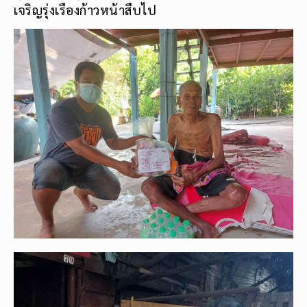
เจริญรุ่งเรืองก้าวหน้าสืบไป