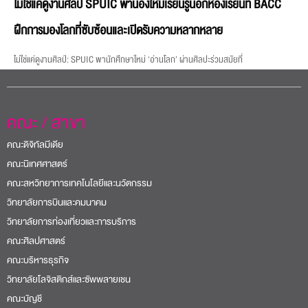
ไม่ใช่แค่ดูงานศิลป์ SPUIC พาน้องใหม่เรียนรู้นอกห้องเรียนที่ BACC
ฝึกการมองโลกที่ซับซ้อนและเปิดรับความหลากหลาย
ไม่ใช่แค่ดูงานศิลป์: SPUIC พานักศึกษาใหม่ ‘อ่านโลก’ ผ่านศิลปะร่วมสมัยที่
คณะ / สาขา
คณะดิจิทัลมีเดีย
คณะนิเทศศาสตร์
คณะสหวิทยาการเทคโนโลยีและนวัตกรรม
วิทยาลัยการบินและคมนาคม
วิทยาลัยการท่องเที่ยวและการบริการ
คณะศิลปศาสตร์
คณะบริหารธุรกิจ
วิทยาลัยโลจิสติกส์และซัพพลายเชน
คณะบัญชี