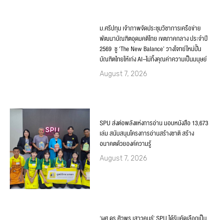
ม.ศรีปทุม เจ้าภาพจัดประชุมวิชาการเครือข่าย
พัฒนาบัณฑิตอุดมคติไทย เขตภาคกลาง ประจำปี
2569 ชู ‘The New Balance’ วางโจทย์ใหม่ปั้น
บัณฑิตไทยให้เก่ง AI–ไม่ทิ้งคุณค่าความเป็นมนุษย์
August 7, 2026
SPU ส่งต่อพลังแห่งการอ่าน มอบหนังสือ 13,673
เล่ม สนับสนุนโครงการอ่านสร้างชาติ สร้าง
อนาคตด้วยองค์ความรู้
August 7, 2026
‘ผศ.ดร.ศิวพร เสาวคนธ์’ SPU ได้รับคัดเลือกเป็น