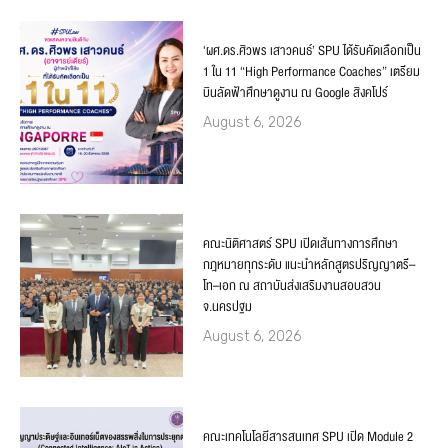
‘ผศ.ดร.ศิวพร เสาวคนธ์’ SPU ได้รับคัดเลือกเป็น
1 ใน 11 “High Performance Coaches” เตรียม
บินลัดฟ้าศึกษาดูงาน ณ Google สิงคโปร์
August 6, 2026
คณะนิติศาสตร์ SPU เปิดเส้นทางการศึกษา
กฎหมายทุกระดับ แนะนำหลักสูตรปริญญาตรี–
โท–เอก ณ สถาบันส่งเสริมงานสอบสวน
จ.นครปฐม
August 6, 2026
คณะเทคโนโลยีสารสนเทศ SPU เปิด Module 2