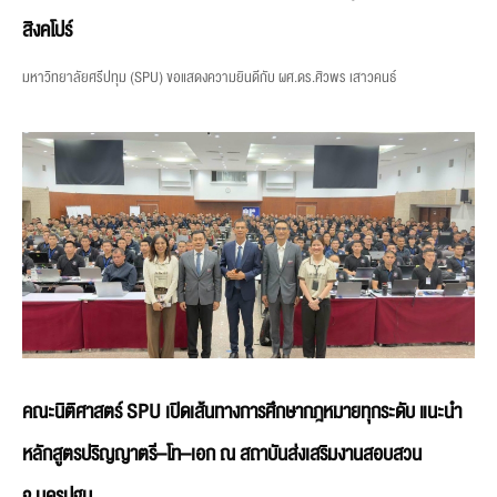
สิงคโปร์
มหาวิทยาลัยศรีปทุม (SPU) ขอแสดงความยินดีกับ ผศ.ดร.ศิวพร เสาวคนธ์
คณะนิติศาสตร์ SPU เปิดเส้นทางการศึกษากฎหมายทุกระดับ แนะนำ
หลักสูตรปริญญาตรี–โท–เอก ณ สถาบันส่งเสริมงานสอบสวน
จ.นครปฐม