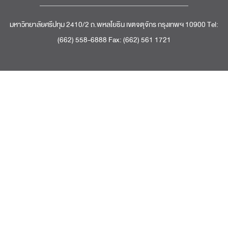
มหาวิทยาลัยศรีปทุม 2410/2 ถ.พหลโยธิน เขตจตุจักร กรุงเทพฯ 10900 Tel:
(662) 558-6888 Fax: (662) 561 1721