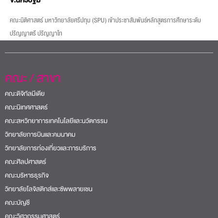
คณะนิติศาสตร์ มหาวิทยาลัยศรีปทุม (SPU) เข้าประชาสัมพันธ์หลักสูตรการศึกษาระดับ
ปริญญาตรี ปริญญาโท
คณะ / สาขา
คณะดิจิทัลมีเดีย
คณะนิเทศศาสตร์
คณะสหวิทยาการเทคโนโลยีและนวัตกรรม
วิทยาลัยการบินและคมนาคม
วิทยาลัยการท่องเที่ยวและการบริการ
คณะศิลปศาสตร์
คณะบริหารธุรกิจ
วิทยาลัยโลจิสติกส์และซัพพลายเชน
คณะบัญชี
คณะวิศวกรรมศาสตร์