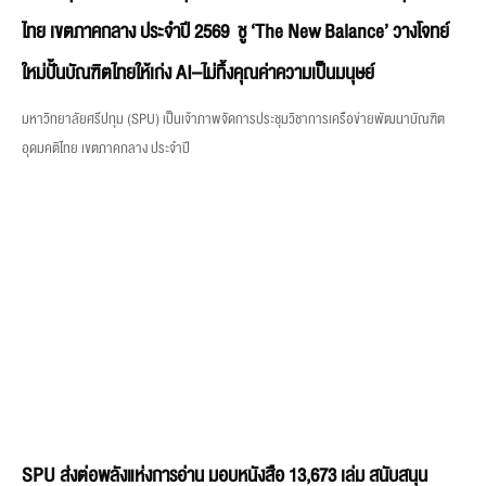
ไทย เขตภาคกลาง ประจำปี 2569 ชู ‘The New Balance’ วางโจทย์
ใหม่ปั้นบัณฑิตไทยให้เก่ง AI–ไม่ทิ้งคุณค่าความเป็นมนุษย์
มหาวิทยาลัยศรีปทุม (SPU) เป็นเจ้าภาพจัดการประชุมวิชาการเครือข่ายพัฒนาบัณฑิต
อุดมคติไทย เขตภาคกลาง ประจำปี
SPU ส่งต่อพลังแห่งการอ่าน มอบหนังสือ 13,673 เล่ม สนับสนุน