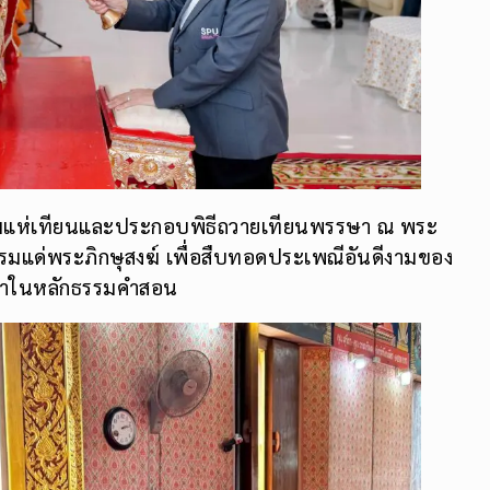
่วมแห่เทียนและประกอบพิธีถวายเทียนพรรษา ณ พระ
รมแด่พระภิกษุสงฆ์ เพื่อสืบทอดประเพณีอันดีงามของ
ธาในหลักธรรมคำสอน