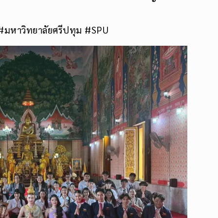
#มหาวิทยาลัยศรีปทุม #SPU