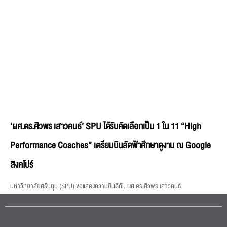
‘ผศ.ดร.ศิวพร เสาวคนธ์’ SPU ได้รับคัดเลือกเป็น 1 ใน 11 “High
Performance Coaches” เตรียมบินลัดฟ้าศึกษาดูงาน ณ Google
สิงคโปร์
มหาวิทยาลัยศรีปทุม (SPU) ขอแสดงความยินดีกับ ผศ.ดร.ศิวพร เสาวคนธ์