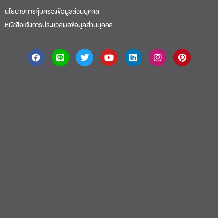
นโยบายการคุ้มครองข้อมูลส่วนบุคคล
หนังสือแจ้งการประมวลผลข้อมูลส่วนบุคคล
About
|
Faculty
|
Story
| Life |
Media
|
Job
|
Contact
มหาวิทยาลัยศรีปทุม 2410/2 ถ.พหลโยธิน เขตจตุจักร กรุงเทพฯ 10900 Tel:
(662) 558-6888 Fax: (662) 561 1721