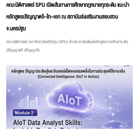
คณะนิติศาสตร์ SPU เปิดเส้นทางการศึกษากฎหมายทุกระดับ แนะนำ
หลักสูตรปริญญาตรี–โท–เอก ณ สถาบันส่งเสริมงานสอบสวน
จ.นครปฐม
คณะนิติศาสตร์ มหาวิทยาลัยศรีปทุม (SPU) เข้าประชาสัมพันธ์หลักสูตรการศึกษาระดับ
ปริญญาตรี ปริญญาโท