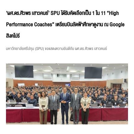
‘ผศ.ดร.ศิวพร เสาวคนธ์’ SPU ได้รับคัดเลือกเป็น 1 ใน 11 “High
Performance Coaches” เตรียมบินลัดฟ้าศึกษาดูงาน ณ Google
สิงคโปร์
มหาวิทยาลัยศรีปทุม (SPU) ขอแสดงความยินดีกับ ผศ.ดร.ศิวพร เสาวคนธ์