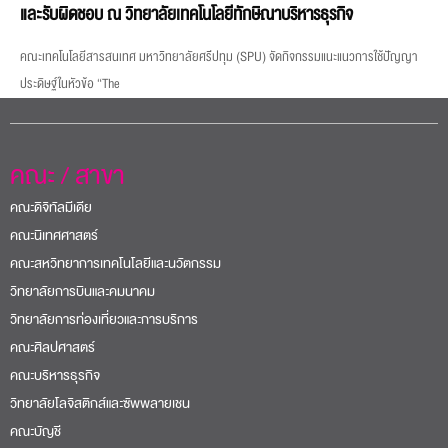
และรับผิดชอบ ณ วิทยาลัยเทคโนโลยีทักษิณาบริหารธุรกิจ
คณะเทคโนโลยีสารสนเทศ มหาวิทยาลัยศรีปทุม (SPU) จัดกิจกรรมแนะแนวการใช้ปัญญา
ประดิษฐ์ในหัวข้อ “The
คณะ / สาขา
คณะดิจิทัลมีเดีย
คณะนิเทศศาสตร์
คณะสหวิทยาการเทคโนโลยีและนวัตกรรม
วิทยาลัยการบินและคมนาคม
วิทยาลัยการท่องเที่ยวและการบริการ
คณะศิลปศาสตร์
คณะบริหารธุรกิจ
วิทยาลัยโลจิสติกส์และซัพพลายเชน
คณะบัญชี