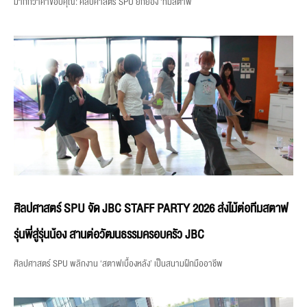
มากกว่าคำขอบคุณ: ศิลปศาสตร์ SPU ยกย่อง ‘ทีมสตาฟ
ศิลปศาสตร์ SPU จัด JBC STAFF PARTY 2026 ส่งไม้ต่อทีมสตาฟ
รุ่นพี่สู่รุ่นน้อง สานต่อวัฒนธรรมครอบครัว JBC
ศิลปศาสตร์ SPU พลิกงาน ‘สตาฟเบื้องหลัง’ เป็นสนามฝึกมืออาชีพ