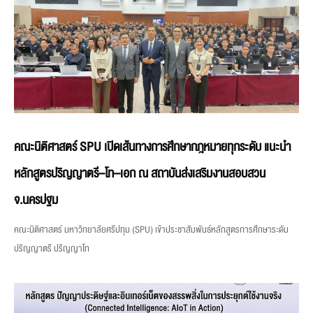
คณะนิติศาสตร์ SPU เปิดเส้นทางการศึกษากฎหมายทุกระดับ แนะนำ
หลักสูตรปริญญาตรี–โท–เอก ณ สถาบันส่งเสริมงานสอบสวน
จ.นครปฐม
คณะนิติศาสตร์ มหาวิทยาลัยศรีปทุม (SPU) เข้าประชาสัมพันธ์หลักสูตรการศึกษาระดับ
ปริญญาตรี ปริญญาโท