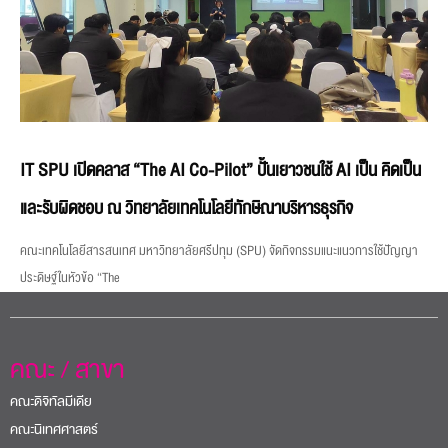
IT SPU เปิดคลาส “The AI Co-Pilot” ปั้นเยาวชนใช้ AI เป็น คิดเป็น
และรับผิดชอบ ณ วิทยาลัยเทคโนโลยีทักษิณาบริหารธุรกิจ
คณะเทคโนโลยีสารสนเทศ มหาวิทยาลัยศรีปทุม (SPU) จัดกิจกรรมแนะแนวการใช้ปัญญา
ประดิษฐ์ในหัวข้อ “The
คณะ / สาขา
คณะดิจิทัลมีเดีย
คณะนิเทศศาสตร์