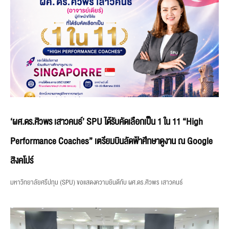
‘ผศ.ดร.ศิวพร เสาวคนธ์’ SPU ได้รับคัดเลือกเป็น 1 ใน 11 “High
Performance Coaches” เตรียมบินลัดฟ้าศึกษาดูงาน ณ Google
สิงคโปร์
มหาวิทยาลัยศรีปทุม (SPU) ขอแสดงความยินดีกับ ผศ.ดร.ศิวพร เสาวคนธ์