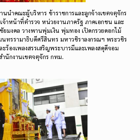
ธานนำคณะผู้บริหาร ข้าราชการและลูกจ้างเขตจตุจักร
ร เจ้าหน้าที่ตำรวจ หน่วยงานภาครัฐ ภาคเอกชน และ
ยมงคล วางพานพุ่มเงิน พุ่มทอง เปิดกรวยดอกไม้
นทรรามาธิบดีศรีสินทร มหาวชิราลงกรณฯ พระวชิร
ดี และร้องเพลงสรรเสริญพระบารมีและเพลงสดุดีจอม
ณสำนักงานเขตจตุจักร กทม.