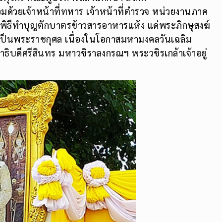
มด้วยเจ้าหน้าที่ทหาร เจ้าหน้าที่ตำรวจ หน่วยงานภาค
พิธีทำบุญตักบาตรข้าวสารอาหารแห้ง แด่พระภิกษุสงฆ์
เป็นพระราชกุศล เนื่องในโอกาสมหามงคลวันเฉลิม
ีศรีสินทร มหาวชิราลงกรณฯ พระวชิรเกล้าเจ้าอยู่