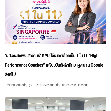
‘ผศ.ดร.ศิวพร เสาวคนธ์’ SPU ได้รับคัดเลือกเป็น 1 ใน 11 “High
Performance Coaches” เตรียมบินลัดฟ้าศึกษาดูงาน ณ Google
สิงคโปร์
มหาวิทยาลัยศรีปทุม (SPU) ขอแสดงความยินดีกับ ผศ.ดร.ศิวพร เสาวคนธ์