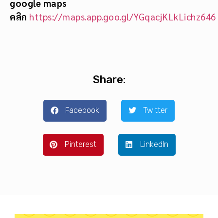
google maps
คลิก
https://maps.app.goo.gl/YGqacjKLkLichz646
Share:
Facebook
Twitter
Pinterest
LinkedIn