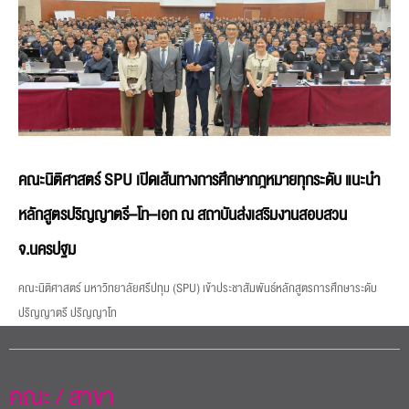
คณะนิติศาสตร์ SPU เปิดเส้นทางการศึกษากฎหมายทุกระดับ แนะนำ
หลักสูตรปริญญาตรี–โท–เอก ณ สถาบันส่งเสริมงานสอบสวน
จ.นครปฐม
คณะนิติศาสตร์ มหาวิทยาลัยศรีปทุม (SPU) เข้าประชาสัมพันธ์หลักสูตรการศึกษาระดับ
ปริญญาตรี ปริญญาโท
คณะ / สาขา