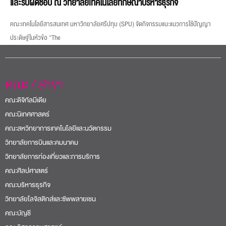
และรับผิดชอบ ณ วิทยาลัยเทคโนโลยีทักษิณาบริหารธุรกิจ
คณะเทคโนโลยีสารสนเทศ มหาวิทยาลัยศรีปทุม (SPU) จัดกิจกรรมแนะแนวการใช้ปัญญา
ประดิษฐ์ในหัวข้อ “The
คณะ / สาขา
คณะดิจิทัลมีเดีย
คณะนิเทศศาสตร์
คณะสหวิทยาการเทคโนโลยีและนวัตกรรม
วิทยาลัยการบินและคมนาคม
วิทยาลัยการท่องเที่ยวและการบริการ
คณะศิลปศาสตร์
คณะบริหารธุรกิจ
วิทยาลัยโลจิสติกส์และซัพพลายเชน
คณะบัญชี