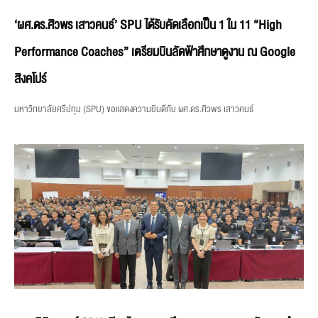
‘ผศ.ดร.ศิวพร เสาวคนธ์’ SPU ได้รับคัดเลือกเป็น 1 ใน 11 “High
Performance Coaches” เตรียมบินลัดฟ้าศึกษาดูงาน ณ Google
สิงคโปร์
มหาวิทยาลัยศรีปทุม (SPU) ขอแสดงความยินดีกับ ผศ.ดร.ศิวพร เสาวคนธ์