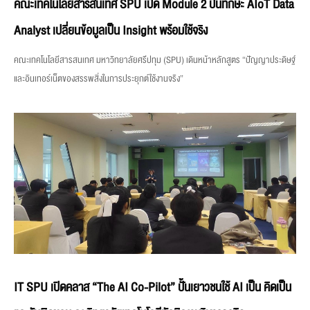
คณะเทคโนโลยีสารสนเทศ SPU เปิด Module 2 ปั้นทักษะ AIoT Data
Analyst เปลี่ยนข้อมูลเป็น Insight พร้อมใช้จริง
คณะเทคโนโลยีสารสนเทศ มหาวิทยาลัยศรีปทุม (SPU) เดินหน้าหลักสูตร “ปัญญาประดิษฐ์
และอินเทอร์เน็ตของสรรพสิ่งในการประยุกต์ใช้งานจริง”
IT SPU เปิดคลาส “The AI Co-Pilot” ปั้นเยาวชนใช้ AI เป็น คิดเป็น