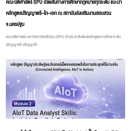
คณะนิติศาสตร์ SPU เปิดเส้นทางการศึกษากฎหมายทุกระดับ แนะนำ
หลักสูตรปริญญาตรี–โท–เอก ณ สถาบันส่งเสริมงานสอบสวน
จ.นครปฐม
คณะนิติศาสตร์ มหาวิทยาลัยศรีปทุม (SPU) เข้าประชาสัมพันธ์หลักสูตรการศึกษาระดับ
ปริญญาตรี ปริญญาโท