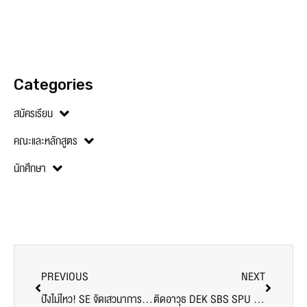
Categories
สมัครเรียน
คณะและหลักสูตร
นักศึกษา
PREVIOUS
NEXT
ปังไม่ไหว! SE จัดเสวนาการทำ Content แบบฉบับอินฟลูเอนเซอร์ชื่อดัง Powerpuff Gay
ติดอาวุธ DEK SBS SPU ด้วย “เคล็ดลับขยายธุรกิจสู่หมื่นล้าน” ด้วยมืออาชีพ โดย คุณสมยศ เชาวลิต ผู้บริหาร J.I.B COMPUTER GROUP