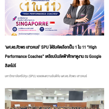
‘ผศ.ดร.ศิวพร เสาวคนธ์’ SPU ได้รับคัดเลือกเป็น 1 ใน 11 “High
Performance Coaches” เตรียมบินลัดฟ้าศึกษาดูงาน ณ Google
สิงคโปร์
มหาวิทยาลัยศรีปทุม (SPU) ขอแสดงความยินดีกับ ผศ.ดร.ศิวพร เสาวคนธ์