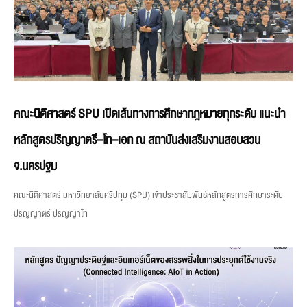
คณะนิติศาสตร์ SPU เปิดเส้นทางการศึกษากฎหมายทุกระดับ แนะนำ
หลักสูตรปริญญาตรี–โท–เอก ณ สถาบันส่งเสริมงานสอบสวน
จ.นครปฐม
คณะนิติศาสตร์ มหาวิทยาลัยศรีปทุม (SPU) เข้าประชาสัมพันธ์หลักสูตรการศึกษาระดับ
ปริญญาตรี ปริญญาโท