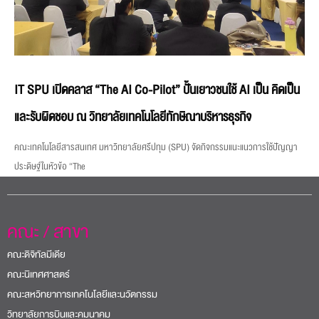
IT SPU เปิดคลาส “The AI Co-Pilot” ปั้นเยาวชนใช้ AI เป็น คิดเป็น
และรับผิดชอบ ณ วิทยาลัยเทคโนโลยีทักษิณาบริหารธุรกิจ
คณะเทคโนโลยีสารสนเทศ มหาวิทยาลัยศรีปทุม (SPU) จัดกิจกรรมแนะแนวการใช้ปัญญา
ประดิษฐ์ในหัวข้อ “The
คณะ / สาขา
คณะดิจิทัลมีเดีย
คณะนิเทศศาสตร์
คณะสหวิทยาการเทคโนโลยีและนวัตกรรม
วิทยาลัยการบินและคมนาคม