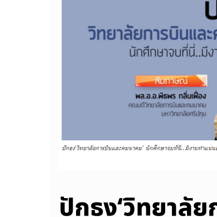
ปักธง‘วิทยาลั