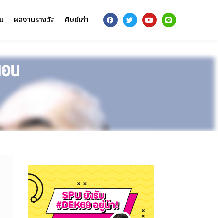
รม
ผลงานรางวัล
ศิษย์เก่า
นอน