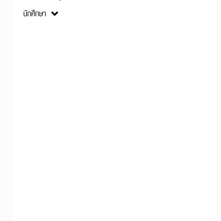
คณะและหลักสูตร
นักศึกษา