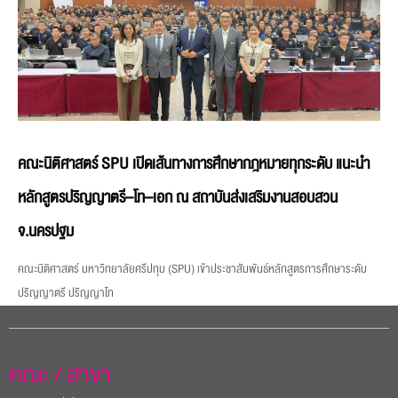
คณะนิติศาสตร์ SPU เปิดเส้นทางการศึกษากฎหมายทุกระดับ แนะนำ
หลักสูตรปริญญาตรี–โท–เอก ณ สถาบันส่งเสริมงานสอบสวน
จ.นครปฐม
คณะนิติศาสตร์ มหาวิทยาลัยศรีปทุม (SPU) เข้าประชาสัมพันธ์หลักสูตรการศึกษาระดับ
ปริญญาตรี ปริญญาโท
คณะ / สาขา