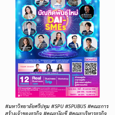
#มหาวิทยาลัยศรีปทุม #SPU #SPUBUS #คณะการ
สร้างเจ้าของธุรกิจ #คณะบัญชี #คณะบริหารธุรกิจ