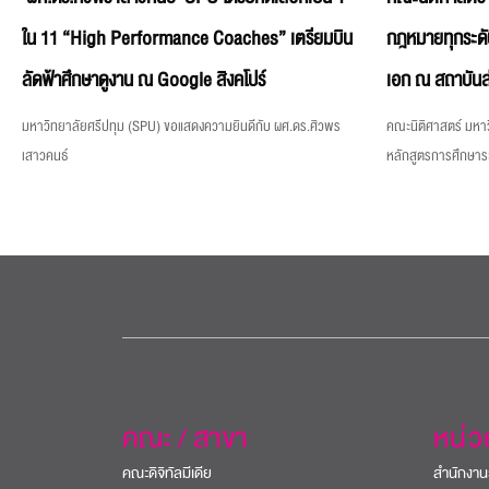
ใน 11 “High Performance Coaches” เตรียมบิน
กฎหมายทุกระดั
ลัดฟ้าศึกษาดูงาน ณ Google สิงคโปร์
เอก ณ สถาบันส
มหาวิทยาลัยศรีปทุม (SPU) ขอแสดงความยินดีกับ ผศ.ดร.ศิวพร
คณะนิติศาสตร์ มหาว
เสาวคนธ์
หลักสูตรการศึกษา
คณะ / สาขา
หน่
คณะดิจิทัลมีเดีย
สำนักงาน