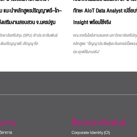
บ แนะนำหลักสูตรปริญญาตรี–โท–
ทักษะ AIoT Data Analyst เปลี่ยนข
่งเสริมงานสอบสวน จ.นครปฐม
Insight พร้อมใช้จริง
ิทยาลัยศรีปทุม (SPU) เข้าประชาสัมพันธ์
คณะเทคโนโลยีสารสนเทศ มหาวิทยาลัยศรีปทุม
ระดับปริญญาตรี ปริญญาโท
หลักสูตร “ปัญญาประดิษฐ์และอินเทอร์เน็ตขอ
ประยุกต์ใช้งานจริง”
วยงาน
สื่อประชาสัมพันธ์
วิชาการ
Corporate Identity (CI)