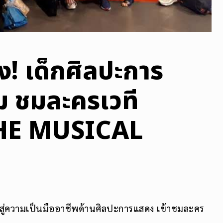
ง! เด็กศิลปะการ
ม ชมละครเวที
 THE MUSICAL
ู้สู่ความเป็นมืออาชีพด้านศิลปะการแสดง เข้าชมละคร