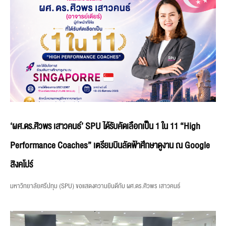
‘ผศ.ดร.ศิวพร เสาวคนธ์’ SPU ได้รับคัดเลือกเป็น 1 ใน 11 “High
Performance Coaches” เตรียมบินลัดฟ้าศึกษาดูงาน ณ Google
สิงคโปร์
มหาวิทยาลัยศรีปทุม (SPU) ขอแสดงความยินดีกับ ผศ.ดร.ศิวพร เสาวคนธ์