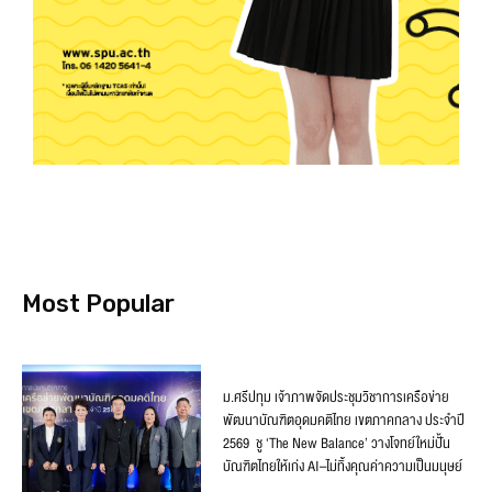
Most Popular
ม.ศรีปทุม เจ้าภาพจัดประชุมวิชาการเครือข่าย
พัฒนาบัณฑิตอุดมคติไทย เขตภาคกลาง ประจำปี
2569 ชู ‘The New Balance’ วางโจทย์ใหม่ปั้น
บัณฑิตไทยให้เก่ง AI–ไม่ทิ้งคุณค่าความเป็นมนุษย์