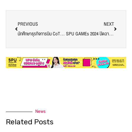
PREVIOUS
NEXT
นักศึกษาธุรกิจการบิน CoTH SPU เรียนกับตัวจริง ประสบการณ์จริง ลุยงานบริการภาคพื้น ท่าอากาศยานดอนเมือง
SPU GAMEs 2024 ปิดฉาก! บริหารฯคว้าแชมป์ฟุตซอล ศิลปศาสตร์คว้าแชมป์บาสเก็ต3×3 นิเทศฯซิวแชมป์วอลเลย์บอล
News
Related Posts