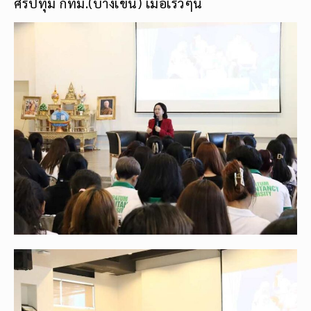
ศรีปทุม กทม.(บางเขน) เมื่อเร็วๆนี้