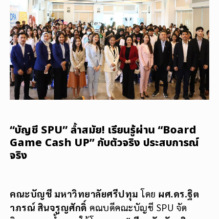
“บัญชี SPU” ล้ำสมัย! เรียนรู้ผ่าน “Board
Game Cash UP” กับตัวจริง ประสบการณ์
จริง
คณะบัญชี มหาวิทยาลัยศรีปทุม
โดย
ผศ.ดร.ฐิต
าภรณ์ สินจรูญศักดิ์
คณบดีคณะบัญชี SPU จัด