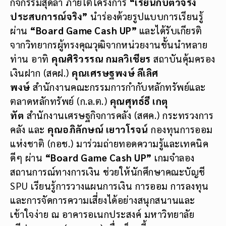
กิจกรรมสุดล้ำ ภายใต้โครงการ
“เรียนกับตัวจริง
ประสบการณ์จริง”
นำร่องด้วยรูปแบบการเรียนรู้
ผ่าน
“Board Game Cash UP”
และได้รับเกียรติ
จากวิทยากรผู้ทรงคุณวุฒิจากหน่วยงานชั้นนำหลาย
ท่าน อาทิ
คุณศิริวรรณ กมลวิเชียร
สถาบันคุ้มครอง
เงินฝาก (สคฝ.)
คุณเศรษฐพงษ์ ลีเลิศ
พงษ์
สำนักงานคณะกรรมการกำกับหลักทรัพย์และ
ตลาดหลักทรัพย์ (ก.ล.ต.)
คุณศุทธ์ธี เกตุ
ทัต
สำนักงานเศรษฐกิจการคลัง (สศค.) กระทรวงการ
คลัง และ
คุณอภิลักษณ์ เยาวโรจน์
กองทุนการออม
แห่งชาติ (กอช.) มาร่วมถ่ายทอดความรู้และเทคนิค
ดีๆ ผ่าน
“Board Game Cash UP”
เกมจำลอง
สถานการณ์ทางการเงิน ช่วยให้นักศึกษาคณะบัญชี
SPU เรียนรู้การวางแผนการเงิน การออม การลงทุน
และการจัดการความเสี่ยงได้อย่างสนุกสนานและ
เข้าใจง่าย ณ อาคารอเนกประสงค์ มหาวิทยาลัย