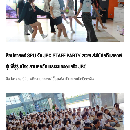
ศิลปศาสตร์ SPU จัด JBC STAFF PARTY 2026 ส่งไม้ต่อทีมสตาฟ
รุ่นพี่สู่รุ่นน้อง สานต่อวัฒนธรรมครอบครัว JBC
ศิลปศาสตร์ SPU พลิกงาน ‘สตาฟเบื้องหลัง’ เป็นสนามฝึกมืออาชีพ