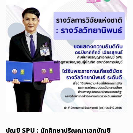
บัญชี SPU : นักศึกษาปริญญาเอกบัญชี