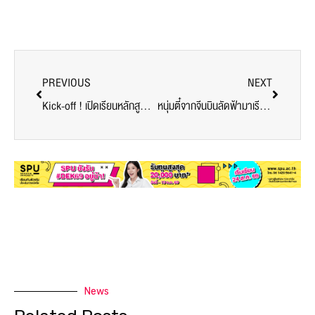
PREVIOUS
NEXT
Kick-off ! เปิดเรียนหลักสูตร AI for Business วันแรกสุดเข้มข้น ม.ศรีปทุม มุ่งพัฒนาทักษะผู้นำยุคดิจิทัล
หนุ่มตี๋จากจีนบินลัดฟ้ามาเรียน SPU เผยเหตุผลสุดปัง!
News