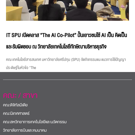
IT SPU เปิดคลาส “The AI Co-Pilot” ปั้นเยาวชนใช้ AI เป็น คิดเป็น
และรับผิดชอบ ณ วิทยาลัยเทคโนโลยีทักษิณาบริหารธุรกิจ
คณะเทคโนโลยีสารสนเทศ มหาวิทยาลัยศรีปทุม (SPU) จัดกิจกรรมแนะแนวการใช้ปัญญา
ประดิษฐ์ในหัวข้อ “The
คณะ / สาขา
คณะดิจิทัลมีเดีย
คณะนิเทศศาสตร์
คณะสหวิทยาการเทคโนโลยีและนวัตกรรม
วิทยาลัยการบินและคมนาคม