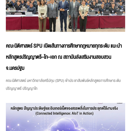
คณะนิติศาสตร์ SPU เปิดเส้นทางการศึกษากฎหมายทุกระดับ แนะนำ
หลักสูตรปริญญาตรี–โท–เอก ณ สถาบันส่งเสริมงานสอบสวน
จ.นครปฐม
คณะนิติศาสตร์ มหาวิทยาลัยศรีปทุม (SPU) เข้าประชาสัมพันธ์หลักสูตรการศึกษาระดับ
ปริญญาตรี ปริญญาโท