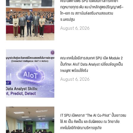
คณะนิติศาสตร์ SPU เปิดเส้นทางการศึกษา
กฎหมายทุกระดับ แนะนำหลักสูตรปริญญาตรี–
โท–เอก ณ สถาบันส่งเสริมงานสอบสวน
จ.นครปฐม
August 6, 2026
คณะเทคโนโลยีสารสนเทศ SPU เปิด Module 2
ปั้นทักษะ AIoT Data Analyst เปลี่ยนข้อมูลเป็น
Insight พร้อมใช้จริง
August 6, 2026
IT SPU เปิดคลาส “The AI Co-Pilot” ปั้นเยาวชน
ใช้ AI เป็น คิดเป็น และรับผิดชอบ ณ วิทยาลัย
เทคโนโลยีทักษิณาบริหารธุรกิจ