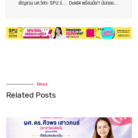
เชิญชวน นศ.วิศวะ SPU ร่วมกิจกรรมประชุมนักศึกษาออนไลน์! เมื่อ”โควิดครองเมือง”… อาชีพวิศวกร จะเฟื่องได้อย่างไร
Dek64 พร้อมมั้ย!! นับถอยหลังทุน SPU โควตา วันนี้ – 30 มิ.ย. 64 รับทุนสูงสุด 8,000บาท*
News
Related Posts