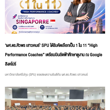
‘ผศ.ดร.ศิวพร เสาวคนธ์’ SPU ได้รับคัดเลือกเป็น 1 ใน 11 “High
Performance Coaches” เตรียมบินลัดฟ้าศึกษาดูงาน ณ Google
สิงคโปร์
มหาวิทยาลัยศรีปทุม (SPU) ขอแสดงความยินดีกับ ผศ.ดร.ศิวพร เสาวคนธ์