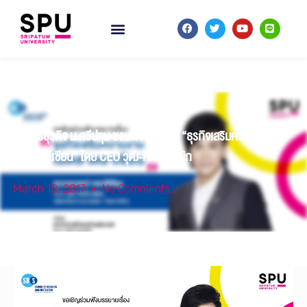
บริหารธุรกิจ ม.ศรีปทุม ชวนฟังบรรยาย “ธุรกิจเสริมความงามใน
ตลาดอาเซียน” โดย CEO วุฒิ-ศักดิ์ คลินิก
March 10, 2017
No Comments