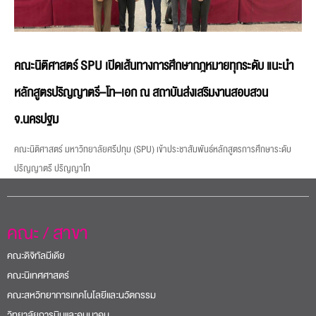
คณะนิติศาสตร์ SPU เปิดเส้นทางการศึกษากฎหมายทุกระดับ แนะนำ
หลักสูตรปริญญาตรี–โท–เอก ณ สถาบันส่งเสริมงานสอบสวน
จ.นครปฐม
คณะนิติศาสตร์ มหาวิทยาลัยศรีปทุม (SPU) เข้าประชาสัมพันธ์หลักสูตรการศึกษาระดับ
ปริญญาตรี ปริญญาโท
คณะ / สาขา
คณะดิจิทัลมีเดีย
คณะนิเทศศาสตร์
คณะสหวิทยาการเทคโนโลยีและนวัตกรรม
วิทยาลัยการบินและคมนาคม