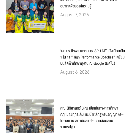
อนาคตด้วยองค์ความรู้
August 7, 2026
‘ผศ.ดร.ศิวพร เสาวคนธ์’ SPU ได้รับคัดเลือกเป็น
1 ใน 11 “High Performance Coaches” เตรียม
บินลัดฟ้าศึกษาดูงาน ณ Google สิงคโปร์
August 6, 2026
คณะนิติศาสตร์ SPU เปิดเส้นทางการศึกษา
กฎหมายทุกระดับ แนะนำหลักสูตรปริญญาตรี–
โท–เอก ณ สถาบันส่งเสริมงานสอบสวน
จ.นครปฐม