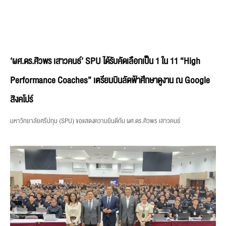
‘ผศ.ดร.ศิวพร เสาวคนธ์’ SPU ได้รับคัดเลือกเป็น 1 ใน 11 “High
Performance Coaches” เตรียมบินลัดฟ้าศึกษาดูงาน ณ Google
สิงคโปร์
มหาวิทยาลัยศรีปทุม (SPU) ขอแสดงความยินดีกับ ผศ.ดร.ศิวพร เสาวคนธ์