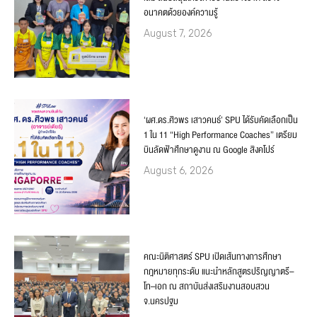
อนาคตด้วยองค์ความรู้
August 7, 2026
‘ผศ.ดร.ศิวพร เสาวคนธ์’ SPU ได้รับคัดเลือกเป็น
1 ใน 11 “High Performance Coaches” เตรียม
บินลัดฟ้าศึกษาดูงาน ณ Google สิงคโปร์
August 6, 2026
คณะนิติศาสตร์ SPU เปิดเส้นทางการศึกษา
กฎหมายทุกระดับ แนะนำหลักสูตรปริญญาตรี–
โท–เอก ณ สถาบันส่งเสริมงานสอบสวน
จ.นครปฐม