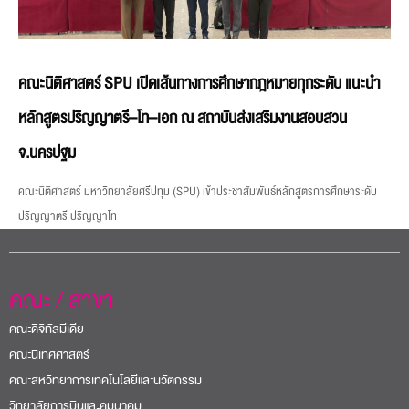
คณะนิติศาสตร์ SPU เปิดเส้นทางการศึกษากฎหมายทุกระดับ แนะนำ
หลักสูตรปริญญาตรี–โท–เอก ณ สถาบันส่งเสริมงานสอบสวน
จ.นครปฐม
คณะนิติศาสตร์ มหาวิทยาลัยศรีปทุม (SPU) เข้าประชาสัมพันธ์หลักสูตรการศึกษาระดับ
ปริญญาตรี ปริญญาโท
คณะ / สาขา
คณะดิจิทัลมีเดีย
คณะนิเทศศาสตร์
คณะสหวิทยาการเทคโนโลยีและนวัตกรรม
วิทยาลัยการบินและคมนาคม