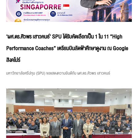
‘ผศ.ดร.ศิวพร เสาวคนธ์’ SPU ได้รับคัดเลือกเป็น 1 ใน 11 “High
Performance Coaches” เตรียมบินลัดฟ้าศึกษาดูงาน ณ Google
สิงคโปร์
มหาวิทยาลัยศรีปทุม (SPU) ขอแสดงความยินดีกับ ผศ.ดร.ศิวพร เสาวคนธ์