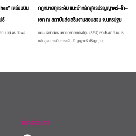
hes” เตรียมบิน
กฎหมายทุกระดับ แนะนำหลักสูตรปริญญาตรี–โท–
ปร์
เอก ณ สถาบันส่งเสริมงานสอบสวน จ.นครปฐม
ีกับ ผศ.ดร.ศิวพร
คณะนิติศาสตร์ มหาวิทยาลัยศรีปทุม (SPU) เข้าประชาสัมพันธ์
หลักสูตรการศึกษาระดับปริญญาตรี ปริญญาโท
ติดต่อเรา