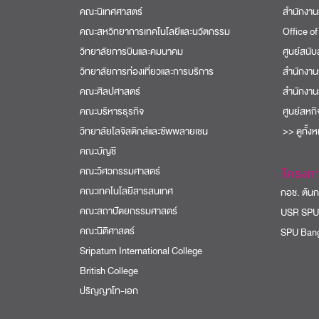
คณะนิเทศศาสตร์
สำนักงาน
คณะสหวิทยาการเทคโนโลยีและนวัตกรรม
Office of
วิทยาลัยการบินและคมนาคม
ศูนย์สนั
วิทยาลัยการท่องเที่ยวและการบริการ
สำนักงาน
คณะศิลปศาสตร์
สำนักงาน
คณะบริหารธุรกิจ
ศูนย์สหก
วิทยาลัยโลจิสติกส์และซัพพลายเชน
>> ดูทั้ง
คณะบัญชี
คณะวิศวกรรมศาสตร์
โครงก
คณะเทคโนโลยีสารสนเทศ
กอช. ต้นกล
คณะสถาปัตยกรรมศาสตร์
USR SPU
คณะนิติศาสตร์
SPU Bang
Sripatum International College
British College
ปริญญาโท-เอก