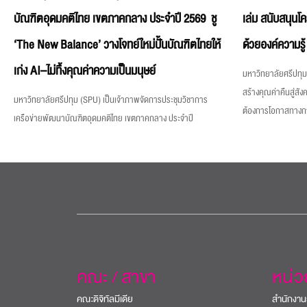
บัณฑิตอุดมคติไทย เขตภาคกลาง ประจำปี 2569 ชู
เล่ม สนับสนุนโ
‘The New Balance’ วางโจทย์ใหม่ปั้นบัณฑิตไทยให้
ด้วยองค์ความรู้
เก่ง AI–ไม่ทิ้งคุณค่าความเป็นมนุษย์
มหาวิทยาลัยศรีปทุม 
สร้างคุณค่าคืนสู่สังค
มหาวิทยาลัยศรีปทุม (SPU) เป็นเจ้าภาพจัดการประชุมวิชาการ
ต้องการโอกาสทางการศ
เครือข่ายพัฒนาบัณฑิตอุดมคติไทย เขตภาคกลาง ประจำปี
คณะ / สาขา
หน่
คณะดิจิทัลมีเดีย
สำนักงาน