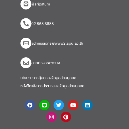
@sripatum
02 558 6888
admissions@www2.spu.ac.th
สายตรงอธิการบดี​
นโยบายการคุ้มครองข้อมูลส่วนบุคคล
หนังสือแจ้งการประมวลผลข้อมูลส่วนบุคคล