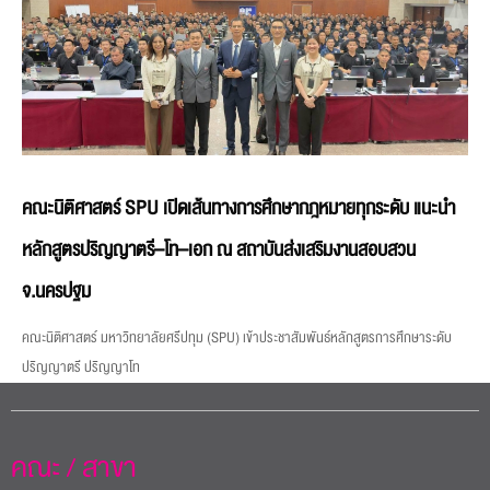
คณะนิติศาสตร์ SPU เปิดเส้นทางการศึกษากฎหมายทุกระดับ แนะนำ
หลักสูตรปริญญาตรี–โท–เอก ณ สถาบันส่งเสริมงานสอบสวน
จ.นครปฐม
คณะนิติศาสตร์ มหาวิทยาลัยศรีปทุม (SPU) เข้าประชาสัมพันธ์หลักสูตรการศึกษาระดับ
ปริญญาตรี ปริญญาโท
คณะ / สาขา