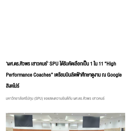
‘ผศ.ดร.ศิวพร เสาวคนธ์’ SPU ได้รับคัดเลือกเป็น 1 ใน 11 “High
Performance Coaches” เตรียมบินลัดฟ้าศึกษาดูงาน ณ Google
สิงคโปร์
มหาวิทยาลัยศรีปทุม (SPU) ขอแสดงความยินดีกับ ผศ.ดร.ศิวพร เสาวคนธ์