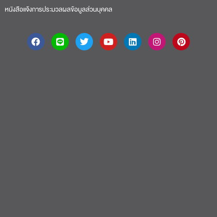
หนังสือแจ้งการประมวลผลข้อมูลส่วนบุคคล
About
|
Faculty
|
Story
| Life |
Media
|
Job
|
Contact
มหาวิทยาลัยศรีปทุม 2410/2 ถ.พหลโยธิน เขตจตุจักร กรุงเทพฯ 10900 Tel:
(662) 558-6888 Fax: (662) 561 1721