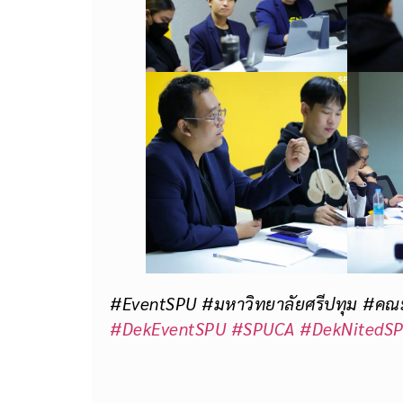
#EventSPU #มหาวิทยาลัยศรีปทุม #คณะน
#DekEventSPU
#SPUCA
#DekNitedS