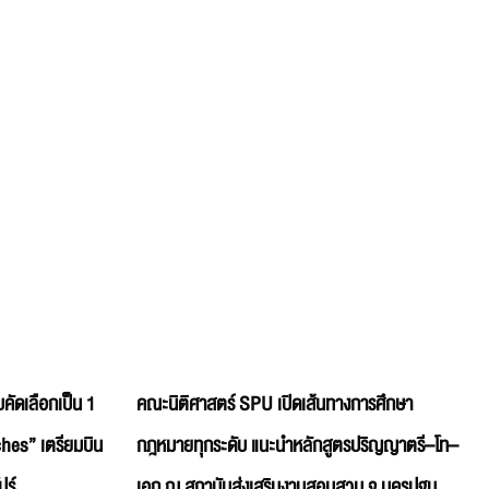
คัดเลือกเป็น 1
คณะนิติศาสตร์ SPU เปิดเส้นทางการศึกษา
hes” เตรียมบิน
กฎหมายทุกระดับ แนะนำหลักสูตรปริญญาตรี–โท–
ปร์
เอก ณ สถาบันส่งเสริมงานสอบสวน จ.นครปฐม