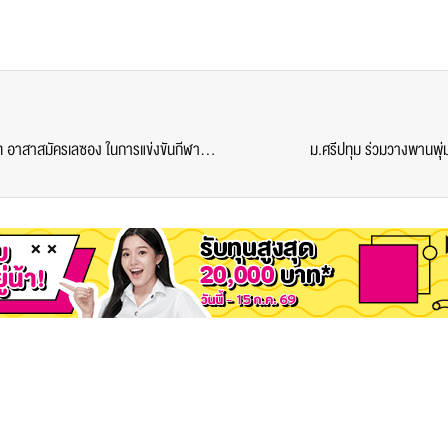
เปิดประสบการณ์การเรียนรู้! เด็กอินเตอร์ SPU กับบทบาท อาสาสมัครเลซอง ในการแข่งขันกีฬาผู้เปลี่ยนอวัยวะ “1st Thailand Open Transplant Games 2018”
ม.ศรีปทุม ร่วมวางพานพุ