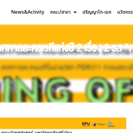
News&Activity
คณะ/สาขา
ปริญญาโท-เอก
นวัตกร
กาลละครเวทีแห่งปี 2 เรื่อง 2 รส 