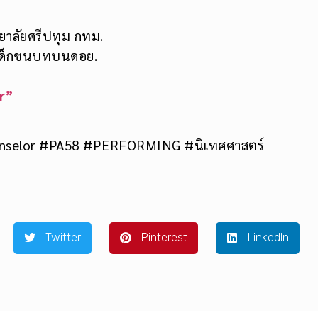
ยาลัยศรีปทุม กทม.
า เด็กชนบทบนดอย.
r”
nselor #PA58 #PERFORMING #นิเทศศาสตร์
Twitter
Pinterest
LinkedIn