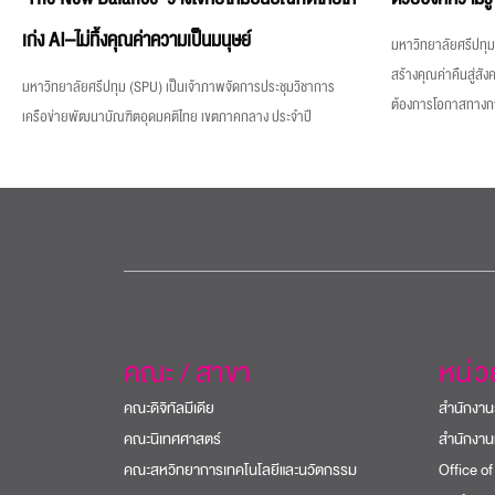
เก่ง AI–ไม่ทิ้งคุณค่าความเป็นมนุษย์
มหาวิทยาลัยศรีปทุม 
สร้างคุณค่าคืนสู่สังค
มหาวิทยาลัยศรีปทุม (SPU) เป็นเจ้าภาพจัดการประชุมวิชาการ
ต้องการโอกาสทางการศ
เครือข่ายพัฒนาบัณฑิตอุดมคติไทย เขตภาคกลาง ประจำปี
คณะ / สาขา
หน่
คณะดิจิทัลมีเดีย
สำนักงาน
คณะนิเทศศาสตร์
สำนักงาน
คณะสหวิทยาการเทคโนโลยีและนวัตกรรม
Office of